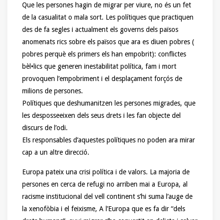
Que les persones hagin de migrar per viure, no és un fet
de la casualitat o mala sort. Les polítiques que practiquen
des de fa segles i actualment els governs dels països
anomenats rics sobre els països que ara es diuen pobres (
pobres perquè els primers els han empobrit): conflictes
bèl•lics que generen inestabilitat política, fam i mort
provoquen l’empobriment i el desplaçament forçós de
milions de persones.
Polítiques que deshumanitzen les persones migrades, que
les desposseeixen dels seus drets i les fan objecte del
discurs de l’odi.
Els responsables d’aquestes polítiques no poden ara mirar
cap a un altre direcció.
Europa pateix una crisi política i de valors. La majoria de
persones en cerca de refugi no arriben mai a Europa, al
racisme institucional del vell continent s’hi suma l’auge de
la xenofòbia i el feixisme, A l’Europa que es fa dir “dels