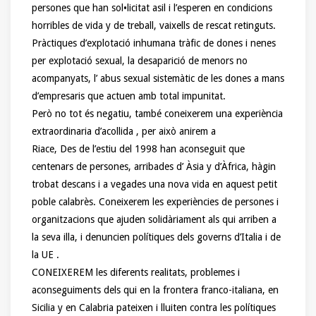
persones que han sol•licitat asil i l’esperen en condicions
horribles de vida y de treball, vaixells de rescat retinguts.
Pràctiques d’explotació inhumana tràfic de dones i nenes
per explotació sexual, la desaparició de menors no
acompanyats, l’ abus sexual sistemàtic de les dones a mans
d’empresaris que actuen amb total impunitat.
Però no tot és negatiu, també coneixerem una experiència
extraordinaria d’acollida , per això anirem a
Riace, Des de l’estiu del 1998 han aconseguit que
centenars de persones, arribades d’ Àsia y d’Àfrica, hàgin
trobat descans i a vegades una nova vida en aquest petit
poble calabrès. Coneixerem les experiències de persones i
organitzacions que ajuden solidàriament als qui arriben a
la seva illa, i denuncien polítiques dels governs d’Italia i de
la UE .
CONEIXEREM les diferents realitats, problemes i
aconseguiments dels qui en la frontera franco-italiana, en
Sicilia y en Calabria pateixen i lluiten contra les polítiques