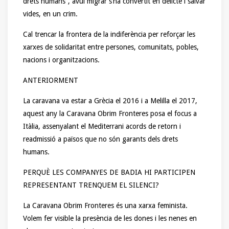
drets humans”, avui migrar s’ha convertit en delicte i salvar
vides, en un crim.
Cal trencar la frontera de la indiferència per reforçar les
xarxes de solidaritat entre persones, comunitats, pobles,
nacions i organitzacions.
ANTERIORMENT
La caravana va estar a Grècia el 2016 i a Melilla el 2017,
aquest any la Caravana Obrim Fronteres posa el focus a
Itàlia, assenyalant el Mediterrani acords de retorn i
readmissió a països que no són garants dels drets
humans.
PERQUÈ LES COMPANYES DE BADIA HI PARTICIPEN
REPRESENTANT TRENQUEM EL SILENCI?
La Caravana Obrim Fronteres és una xarxa feminista.
Volem fer visible la presència de les dones i les nenes en