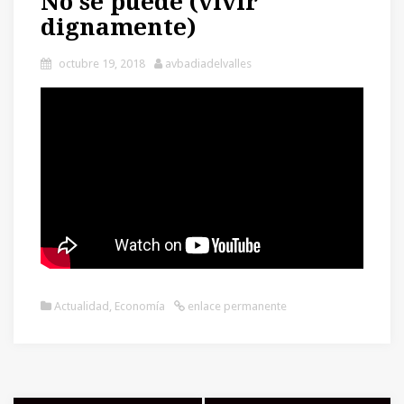
No se puede (vivir
dignamente)
octubre 19, 2018
avbadiadelvalles
Actualidad
,
Economía
enlace permanente