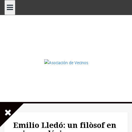
Saltar
al
contenido
Emilio Lledó: un filòsof en