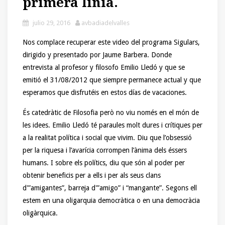
primera línia.
julio 29, 2016
avbadiadelvalles
Nos complace recuperar este video del programa Sigulars,
dirigido y presentado por Jaume Barbera. Donde
entrevista al profesor y filosofo Emilio Lledó y que se
emitió el 31/08/2012 que siempre permanece actual y que
esperamos que disfrutéis en estos días de vacaciones.
És catedràtic de Filosofia però no viu només en el món de
les idees. Emilio Lledó té paraules molt dures i crítiques per
a la realitat política i social que vivim. Diu que l’obsessió
per la riquesa i l’avarícia corrompen l’ànima dels éssers
humans. I sobre els polítics, diu que són al poder per
obtenir beneficis per a ells i per als seus clans
d'”amigantes”, barreja d'”amigo” i “mangante”. Segons ell
estem en una oligarquia democràtica o en una democràcia
oligàrquica.