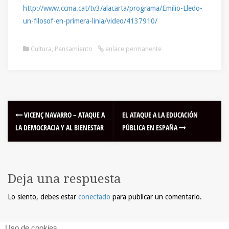
http://www.ccma.cat/tv3/alacarta/programa/Emilio-Lledo-
un-filosof-en-primera-linia/video/4137910/
Cultura
,
Pensamiento
enlace permanente
VICENÇ NAVARRO – ATAQUE A
EL ATAQUE A LA EDUCACIÓN
LA DEMOCRACIA Y AL BIENESTAR
PÚBLICA EN ESPAÑA
Deja una respuesta
Lo siento, debes estar
conectado
para publicar un comentario.
Uso de cookies