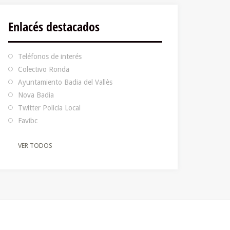
Enlacés destacados
Teléfonos de interés
Colectivo Ronda
Ayuntamiento Badia del Vallès
Nova Badia
Twitter Policía Local
Favibc
VER TODOS