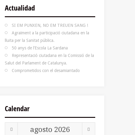
Actualidad
SI EM PUNXEN, NO EM TREUEN SANG !
Agraïment a la participació ciutadana en la
lluita per la Sanitat pública.
50 anys de l’Escola La Sardana
Representació ciutadana en la Comissió de la
Salut del Parlament de Catalunya.
Comprometidos con el desamiantado
Calendar
agosto
2026