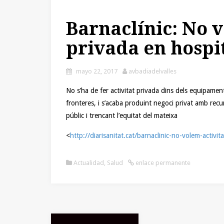
Barnaclínic: No v
privada en hospit
mayo 22, 2017
avbadiadelvalles
No s’ha de fer activitat privada dins dels equipament
fronteres, i s’acaba produint negoci privat amb recurs
públic i trencant l’equitat del mateixa
<
http://diarisanitat.cat/barnaclinic-no-volem-activit
Actualidad
,
Salud
enlace permanente