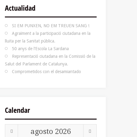
Actualidad
SI EM PUNXEN, NO EM TREUEN SANG !
Agraïment a la participació ciutadana en la
lluita per la Sanitat pública.
50 anys de l’Escola La Sardana
Representació ciutadana en la Comissió de la
Salut del Parlament de Catalunya.
Comprometidos con el desamiantado
Calendar
agosto
2026