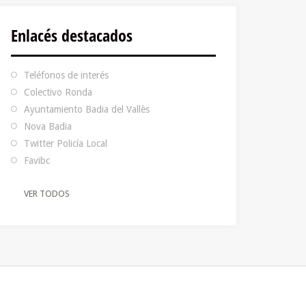
Enlacés destacados
Teléfonos de interés
Colectivo Ronda
Ayuntamiento Badia del Vallès
Nova Badia
Twitter Policía Local
Favibc
VER TODOS