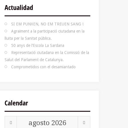
Actualidad
SI EM PUNXEN, NO EM TREUEN SANG !
Agraïment a la participació ciutadana en la
lluita per la Sanitat pública.
50 anys de l’Escola La Sardana
Representació ciutadana en la Comissió de la
Salut del Parlament de Catalunya.
Comprometidos con el desamiantado
Calendar
agosto
2026