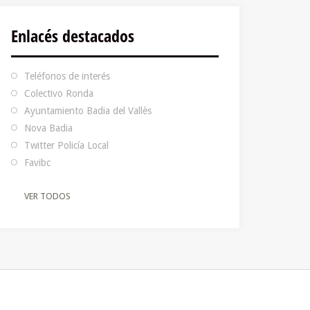
Enlacés destacados
Teléfonos de interés
Colectivo Ronda
Ayuntamiento Badia del Vallès
Nova Badia
Twitter Policía Local
Favibc
VER TODOS