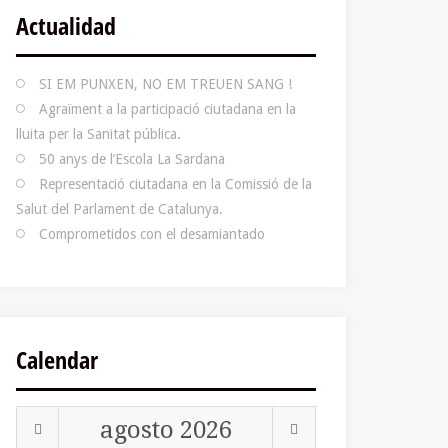
Actualidad
SI EM PUNXEN, NO EM TREUEN SANG !
Agraïment a la participació ciutadana en la
lluita per la Sanitat pública.
50 anys de l’Escola La Sardana
Representació ciutadana en la Comissió de la
Salut del Parlament de Catalunya.
Comprometidos con el desamiantado
Calendar
agosto
2026