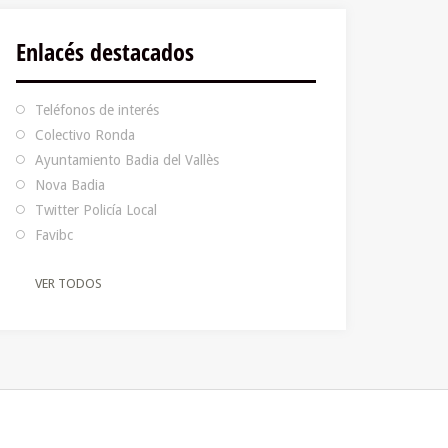
Enlacés destacados
Teléfonos de interés
Colectivo Ronda
Ayuntamiento Badia del Vallès
Nova Badia
Twitter Policía Local
Favibc
VER TODOS